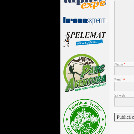
Nume
*
Email
*
Sit web