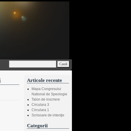
i
Articole recente
Mapa Congresului
National de Speologie
Talon de inscriere
Circulara 3
Circulara 1
Scrisoare de intenţie
Categorii