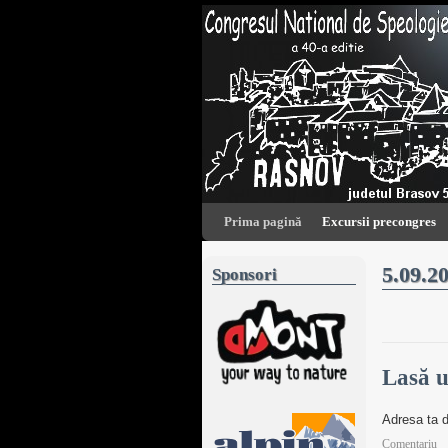
Prima pagină
Excursii precongres
5.09.2
Sponsori
Lasă u
Adresa ta d
Comentariu