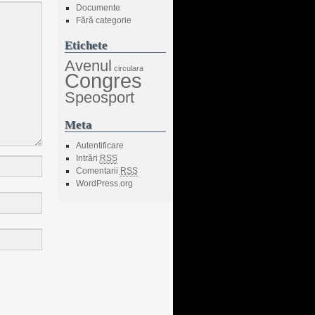
Documente
Fără categorie
Etichete
Avenul
circulara
Congres
Speosport
Meta
Autentificare
Intrări
RSS
Comentarii
RSS
WordPress.org